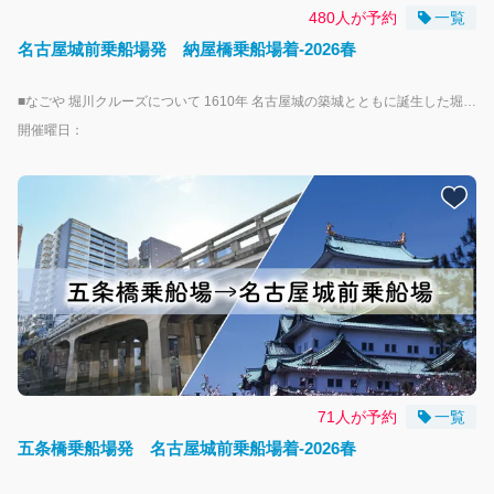
480人が予約
一覧
名古屋城前乗船場発 納屋橋乗船場着-2026春
■なごや 堀川クルーズについて 1610年 名古屋城の築城とともに誕生した堀川で、「なごや堀川クルーズ」に乗船して水上散歩が楽しめます。 乗船場は、名古屋城正門から徒歩３分「名古屋城前乗船場」と伏見駅徒歩７分「納屋橋乗船場」、2024年秋より就航となった円頓寺商店街や四間道すぐの「五条橋乗船場」の３点を運航します。 運航は、期間中の毎週土曜・日曜・祝日を中心に一部平日を運航します。 乗船場近隣で使えるお得な特典や特別企画などがありますので、名古屋・堀川周辺の観光やグルメ、歴史探訪をぜひお楽しみください！ 詳しくは「なごや堀川クルーズ」専用ウェブサイトをご覧ください https://www.nagoya-horikawa-cruise.jp/ ーーーーーーお子様とご乗船の方へーーーーーー ・未就学児のお子様は、大人１名につき、１人まで無料となります。 ※２人目以降は小人のチケットが必要になります。 ーーーーーーーーー注意事項ーーーーーーーーー ・本プランは周遊プランではなく、片道となりますので予めご了承ください。 ・乗船予約は運航日当日のAM6:00締め切りとなります。それ以降のご乗船につきましては直接お越しくださいませ。 ・天候状況並びに河川の状況次第で運航を中止する場合がございます、予めご了承ください。 ・船内にお手洗いはございません、ご乗船前に予めお済ませいただきますよう、ご協力お願いいたします。 ・ご乗船いただく際にライフジャケットのご着用をお願いしております。 ・当船はバリアフリー適応除外船となりますので予めご了承ください。 ・使用している船舶および船着場に階段や段差がございます。 職員が可能な限りお手伝いしますが、乗船時に安全の確保が難しい場合、ご乗船できないことがございます。
開催曜日：
71人が予約
一覧
五条橋乗船場発 名古屋城前乗船場着-2026春