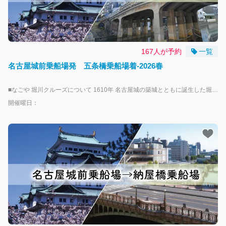
167人が予約
一覧
名古屋城前乗船場発 五条橋乗船場着-2026春
■なごや 堀川クルーズについて 1610年 名古屋城の築城とともに誕生した堀川で、「なごや堀川クルーズ」に乗船して水上散歩が楽しめます。 乗船場は、名古屋城正門から徒歩３分「名古屋城前乗船場」と伏見駅徒歩７分「納屋橋乗船場」、2024年秋より就航となった円頓寺商店街や四間道すぐの「五条橋乗船場」の３点を運航します。 運航は、期間中の毎週土曜・日曜・祝日を中心に一部平日を運航します。 乗船場近隣で使えるお得な特典や特別企画などがありますので、名古屋・堀川周辺の観光やグルメ、歴史探訪をぜひお楽しみください！ 詳しくは「なごや堀川クルーズ」専用ウェブサイトをご覧ください https://www.nagoya-horikawa-cruise.jp/ ーーーーーーお子様とご乗船の方へーーーーーー ・未就学児のお子様は、大人１名につき、１人まで無料となります。 ※２人目以降は小人のチケットが必要になります。 ーーーーーーーーー注意事項ーーーーーーーーー ・本プランは周遊プランではなく、片道となりますので予めご了承ください。 ・乗船予約は運航日当日のAM6:00締め切りとなります。それ以降のご乗船につきましては直接お越しくださいませ。 ・天候状況並びに河川の状況次第で運航を中止する場合がございます、予めご了承ください。 ・船内にお手洗いはございません、ご乗船前に予めお済ませいただきますよう、ご協力お願いいたします。 ・ご乗船いただく際にライフジャケットのご着用をお願いしております。 ・当船はバリアフリー適応除外船となりますので予めご了承ください。 ・使用している船舶および船着場に階段や段差がございます。 職員が可能な限りお手伝いしますが、乗船時に安全の確保が難しい場合、ご乗船できないことがございます。
開催曜日：