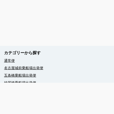
カテゴリーから探す
通常便
名古屋城前乗船場出発便
五条橋乗船場出発便
納屋橋乗船場出発便
おもてなし武将隊船内ガイド便
ナゴヤ座船内講談便
Language - English