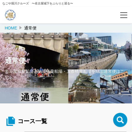
なごや堀川クルーズ 〜名古屋城下をぶらりと巡る〜
HOME
通常便
予約確認
カテゴリー
通常便
通常便
名古屋城乗船場と納屋橋乗船場・五条橋乗船場を結ぶ通常便はこ
名古屋城前乗船場出発便
ちら
五条橋乗船場出発便
納屋橋乗船場出発便
おもてなし武将隊船内ガイド便
コース一覧
ナゴヤ座船内講談便