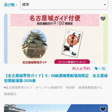
並び順：
95人が予約
一覧
【名古屋城専用ガイド】9：00納屋橋乗船場発限定 名古屋城
前乗船場着-2026春
■名古屋城専用ガイド・オリジナル御城印付 特別便 納屋橋乗船場から名古屋城前乗船場までのクルーズをお楽しみ頂き、その後、名古屋城にて専用ガイドによる名古屋城の専用ガイドとなごや堀川クルーズとコラボしたオリジナル御城印をプレゼントさせて頂きます。 ※名古屋城のガイド時間約40分 ※名古屋城の入城料は含まれておりません。 ※名古屋城でのガイドは、日本語でのガイドのみとなります。 （Guided tours at Nagoya Castle are only available in Japanese.） ■なごや 堀川クルーズについて 1610年 名古屋城の築城とともに誕生した堀川で、「なごや堀川クルーズ」に乗船して水上散歩が楽しめます。 乗船場は、名古屋城正門から徒歩３分「名古屋城前乗船場」と伏見駅徒歩７分「納屋橋乗船場」、2024年秋より就航となった円頓寺商店街や四間道すぐの「五条橋乗船場」の３点を運航します。 運航は、期間中の毎週土曜・日曜・祝日を中心に一部平日を運航します。 乗船場近隣で使えるお得な特典や特別企画などがありますので、名古屋・堀川周辺の観光やグルメ、歴史探訪をぜひお楽しみください！ 詳しくは「なごや堀川クルーズ」専用ウェブサイトをご覧ください https://www.nagoya-horikawa-cruise.jp/ ーーーーーーお子様とご乗船の方へーーーーーー ・未就学児のお子様は、大人１名につき、１人まで無料となります。 ※２人目以降は小人チケットが必要になります。 ーーーーーーーーー注意事項ーーーーーーーーー ・本プランは周遊プランではなく、片道となりますので予めご了承ください。 ・乗船予約は運航日当日のAM6:00締め切りとなります。それ以降のご乗船につきましては直接お越しくださいませ。 ・天候状況並びに河川の状況次第で運航を中止する場合がございます、予めご了承ください。 ・船内にお手洗いはございません、ご乗船前に予めお済ませいただきますよう、ご協力お願いいたします。 ・ご乗船いただく際にライフジャケットのご着用をお願いしております。 ・当船はバリアフリー適応除外船となりますので予めご了承ください。 ・使用している船舶および船着場に階段や段差がございます。 職員が可能な限りお手伝いしますが、乗船時に安全の確保が難しい場合、ご乗船できないことがございます。
開催曜日：