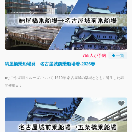
755人が予約
一覧
納屋橋乗船場発 名古屋城前乗船場着-2026春
■なごや 堀川クルーズについて 1610年 名古屋城の築城とともに誕生した堀川で、「なごや堀川クルーズ」に乗船して水上散歩が楽しめます。 乗船場は、名古屋城正門から徒歩３分「名古屋城前乗船場」と伏見駅徒歩７分「納屋橋乗船場」、2024年秋より就航となった円頓寺商店街や四間道すぐの「五条橋乗船場」の３点を運航します。 運航は、期間中の毎週土曜・日曜・祝日を中心に一部平日を運航します。 乗船場近隣で使えるお得な特典や特別企画などがありますので、名古屋・堀川周辺の観光やグルメ、歴史探訪をぜひお楽しみください！ 詳しくは「なごや堀川クルーズ」専用ウェブサイトをご覧ください https://www.nagoya-horikawa-cruise.jp/ ーーーーーーお子様とご乗船の方へーーーーーー ・未就学児のお子様は、大人１名につき、１人まで無料となります。 ※２人目以降は小人のチケットが必要になります。 ーーーーーーーーー注意事項ーーーーーーーーー ・本プランは周遊プランではなく、片道となりますので予めご了承ください。 ・乗船予約は運航日当日のAM6:00締め切りとなります。それ以降のご乗船につきましては直接お越しくださいませ。 ・天候状況並びに河川の状況次第で運航を中止する場合がございます、予めご了承ください。 ・船内にお手洗いはございません、ご乗船前に予めお済ませいただきますよう、ご協力お願いいたします。 ・ご乗船いただく際にライフジャケットのご着用をお願いしております。 ・当船はバリアフリー適応除外船となりますので予めご了承ください。 ・使用している船舶および船着場に階段や段差がございます。 職員が可能な限りお手伝いしますが、乗船時に安全の確保が難しい場合、ご乗船できないことがございます。
開催曜日：