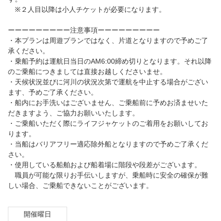
※２人目以降は小人チケットが必要になります。
ーーーーーーーーー注意事項ーーーーーーーーー
・本プランは周遊プランではなく、片道となりますので予めご了
承ください。
・乗船予約は運航日当日のAM6:00締め切りとなります。それ以降
のご乗船につきましては直接お越しくださいませ。
・天候状況並びに河川の状況次第で運航を中止する場合がござい
ます、予めご了承ください。
・船内にお手洗いはございません、ご乗船前に予めお済ませいた
だきますよう、ご協力お願いいたします。
・ご乗船いただく際にライフジャケットのご着用をお願いしてお
ります。
・当船はバリアフリー適応除外船となりますので予めご了承くだ
さい。
・使用している船舶および船着場に階段や段差がございます。
職員が可能な限りお手伝いしますが、乗船時に安全の確保が難
しい場合、ご乗船できないことがございます。
開催曜日