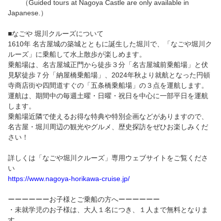
（Guided tours at Nagoya Castle are only available in
Japanese.）
■なごや 堀川クルーズについて
1610年 名古屋城の築城とともに誕生した堀川で、「なごや堀川ク
ルーズ」に乗船して水上散歩が楽しめます。
乗船場は、名古屋城正門から徒歩３分「名古屋城前乗船場」と伏
見駅徒歩７分「納屋橋乗船場」、2024年秋より就航となった円頓
寺商店街や四間道すぐの「五条橋乗船場」の３点を運航します。
運航は、期間中の毎週土曜・日曜・祝日を中心に一部平日を運航
します。
乗船場近隣で使えるお得な特典や特別企画などがありますので、
名古屋・堀川周辺の観光やグルメ、歴史探訪をぜひお楽しみくだ
さい！
詳しくは「なごや堀川クルーズ」専用ウェブサイトをご覧くださ
い
https://www.nagoya-horikawa-cruise.jp/
ーーーーーーお子様とご乗船の方へーーーーーー
・未就学児のお子様は、大人１名につき、１人まで無料となりま
す。