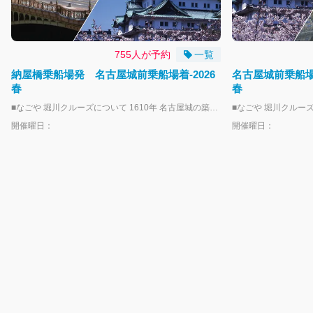
755人が予約
一覧
納屋橋乗船場発 名古屋城前乗船場着-2026
名古屋城前乗船場
春
春
■なごや 堀川クルーズについて 1610年 名古屋城の築城とともに誕生した堀川で、「なごや堀川クルーズ」に乗船して水上散歩が楽しめます。 乗船場は、名古屋城正門から徒歩３分「名古屋城前乗船場」と伏見駅徒歩７分「納屋橋乗船場」、2024年秋より就航となった円頓寺商店街や四間道すぐの「五条橋乗船場」の３点を運航します。 運航は、期間中の毎週土曜・日曜・祝日を中心に一部平日を運航します。 乗船場近隣で使えるお得な特典や特別企画などがありますので、名古屋・堀川周辺の観光やグルメ、歴史探訪をぜひお楽しみください！ 詳しくは「なごや堀川クルーズ」専用ウェブサイトをご覧ください https://www.nagoya-horikawa-cruise.jp/ ーーーーーーお子様とご乗船の方へーーーーーー ・未就学児のお子様は、大人１名につき、１人まで無料となります。 ※２人目以降は小人のチケットが必要になります。 ーーーーーーーーー注意事項ーーーーーーーーー ・本プランは周遊プランではなく、片道となりますので予めご了承ください。 ・乗船予約は運航日当日のAM6:00締め切りとなります。それ以降のご乗船につきましては直接お越しくださいませ。 ・天候状況並びに河川の状況次第で運航を中止する場合がございます、予めご了承ください。 ・船内にお手洗いはございません、ご乗船前に予めお済ませいただきますよう、ご協力お願いいたします。 ・ご乗船いただく際にライフジャケットのご着用をお願いしております。 ・当船はバリアフリー適応除外船となりますので予めご了承ください。 ・使用している船舶および船着場に階段や段差がございます。 職員が可能な限りお手伝いしますが、乗船時に安全の確保が難しい場合、ご乗船できないことがございます。
開催曜日：
開催曜日：