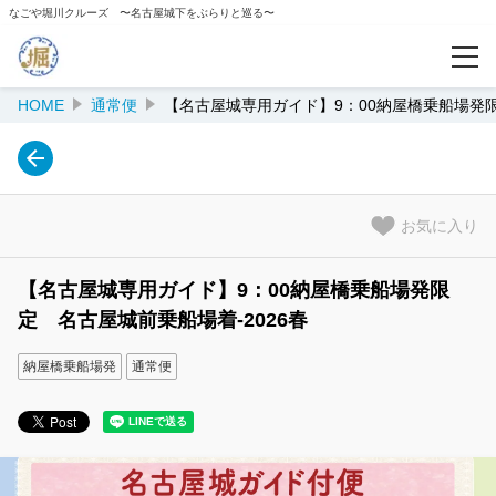
なごや堀川クルーズ 〜名古屋城下をぶらりと巡る〜
HOME
通常便
【名古屋城専用ガイド】9：00納屋橋乗船場発限
予約確認
カテゴリー
通常便
お気に入り
名古屋城前乗船場出発便
【名古屋城専用ガイド】9：00納屋橋乗船場発限
定 名古屋城前乗船場着-2026春
五条橋乗船場出発便
納屋橋乗船場発
通常便
納屋橋乗船場出発便
おもてなし武将隊船内ガイド便
ナゴヤ座船内講談便