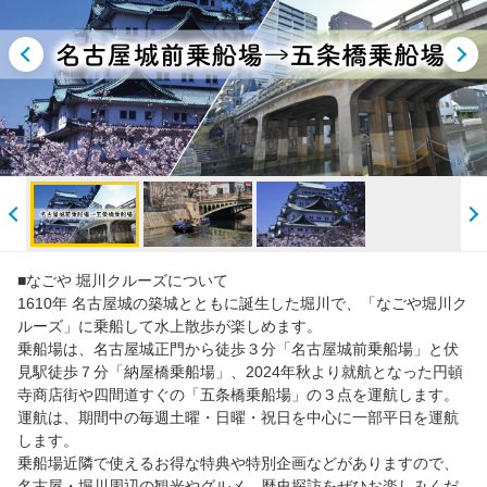
閲覧履歴
■なごや 堀川クルーズについて
1610年 名古屋城の築城とともに誕生した堀川で、「なごや堀川ク
ルーズ」に乗船して水上散歩が楽しめます。
乗船場は、名古屋城正門から徒歩３分「名古屋城前乗船場」と伏
見駅徒歩７分「納屋橋乗船場」、2024年秋より就航となった円頓
寺商店街や四間道すぐの「五条橋乗船場」の３点を運航します。
運航は、期間中の毎週土曜・日曜・祝日を中心に一部平日を運航
します。
乗船場近隣で使えるお得な特典や特別企画などがありますので、
名古屋・堀川周辺の観光やグルメ、歴史探訪をぜひお楽しみくだ