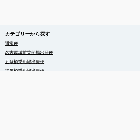
カテゴリーから探す
通常便
名古屋城前乗船場出発便
五条橋乗船場出発便
納屋橋乗船場出発便
おもてなし武将隊船内ガイド便
予約する
ナゴヤ座船内講談便
Language - English
Language - 中文
052-659-6777