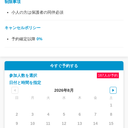
制限事項
小人の方は保護者の同伴必須
キャンセルポリシー
予約確定以降
0%
今すぐ予約する
参加人数を選択
167人が予約
日付と時間を指定
2026年8月
日
月
火
水
木
金
土
1
2
3
4
5
6
7
8
9
10
11
12
13
14
15