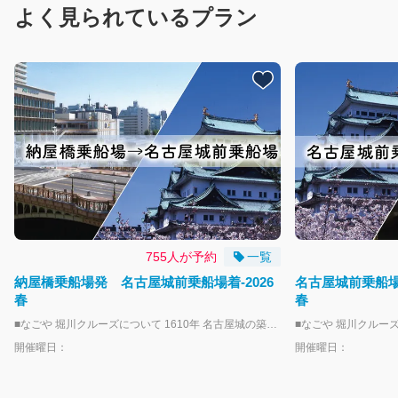
よく見られているプラン
755人が予約
一覧
納屋橋乗船場発 名古屋城前乗船場着-2026
名古屋城前乗船場
春
春
■なごや 堀川クルーズについて 1610年 名古屋城の築城とともに誕生した堀川で、「なごや堀川クルーズ」に乗船して水上散歩が楽しめます。 乗船場は、名古屋城正門から徒歩３分「名古屋城前乗船場」と伏見駅徒歩７分「納屋橋乗船場」、2024年秋より就航となった円頓寺商店街や四間道すぐの「五条橋乗船場」の３点を運航します。 運航は、期間中の毎週土曜・日曜・祝日を中心に一部平日を運航します。 乗船場近隣で使えるお得な特典や特別企画などがありますので、名古屋・堀川周辺の観光やグルメ、歴史探訪をぜひお楽しみください！ 詳しくは「なごや堀川クルーズ」専用ウェブサイトをご覧ください https://www.nagoya-horikawa-cruise.jp/ ーーーーーーお子様とご乗船の方へーーーーーー ・未就学児のお子様は、大人１名につき、１人まで無料となります。 ※２人目以降は小人のチケットが必要になります。 ーーーーーーーーー注意事項ーーーーーーーーー ・本プランは周遊プランではなく、片道となりますので予めご了承ください。 ・乗船予約は運航日当日のAM6:00締め切りとなります。それ以降のご乗船につきましては直接お越しくださいませ。 ・天候状況並びに河川の状況次第で運航を中止する場合がございます、予めご了承ください。 ・船内にお手洗いはございません、ご乗船前に予めお済ませいただきますよう、ご協力お願いいたします。 ・ご乗船いただく際にライフジャケットのご着用をお願いしております。 ・当船はバリアフリー適応除外船となりますので予めご了承ください。 ・使用している船舶および船着場に階段や段差がございます。 職員が可能な限りお手伝いしますが、乗船時に安全の確保が難しい場合、ご乗船できないことがございます。
開催曜日：
開催曜日：