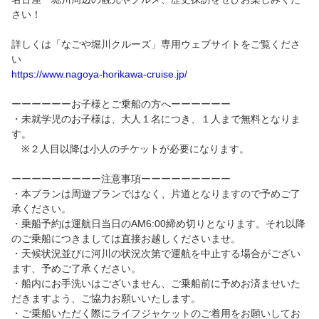
さい！
詳しくは「なごや堀川クルーズ」専用ウェブサイトをご覧くださ
い
https://www.nagoya-horikawa-cruise.jp/
ーーーーーーお子様とご乗船の方へーーーーーー
・未就学児のお子様は、大人１名につき、１人まで無料となりま
す。
※２人目以降は小人のチケットが必要になります。
ーーーーーーーーー注意事項ーーーーーーーーー
・本プランは周遊プランではなく、片道となりますので予めご了
承ください。
・乗船予約は運航日当日のAM6:00締め切りとなります。それ以降
のご乗船につきましては直接お越しくださいませ。
・天候状況並びに河川の状況次第で運航を中止する場合がござい
ます、予めご了承ください。
・船内にお手洗いはございません、ご乗船前に予めお済ませいた
だきますよう、ご協力お願いいたします。
・ご乗船いただく際にライフジャケットのご着用をお願いしてお