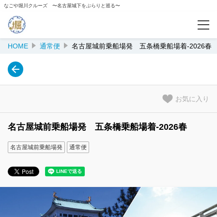
なごや堀川クルーズ 〜名古屋城下をぶらりと巡る〜
HOME
通常便
名古屋城前乗船場発 五条橋乗船場着-2026春
予約確認
カテゴリー
通常便
お気に入り
名古屋城前乗船場出発便
名古屋城前乗船場発 五条橋乗船場着-2026春
五条橋乗船場出発便
名古屋城前乗船場発
通常便
納屋橋乗船場出発便
おもてなし武将隊船内ガイド便
ナゴヤ座船内講談便